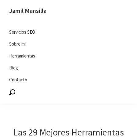
Saltar
Saltar
Jamil Mansilla
a
al
SEO
la
contenido
y
navegación
principal
Servicios SEO
marketing
principal
Sobre mi
digital
Herramientas
Blog
Contacto
Las 29 Mejores Herramientas