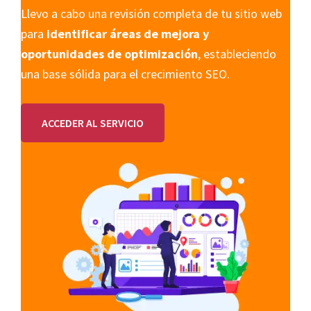
Llevo a cabo una revisión completa de tu sitio web
para
identificar áreas de mejora y
oportunidades de optimización
, estableciendo
una base sólida para el crecimiento SEO.
ACCEDER AL SERVICIO