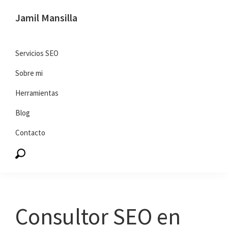
Saltar
Saltar
Jamil Mansilla
a
al
SEO
la
contenido
y
navegación
principal
Servicios SEO
marketing
principal
Sobre mi
digital
Herramientas
Blog
Contacto
Consultor SEO en