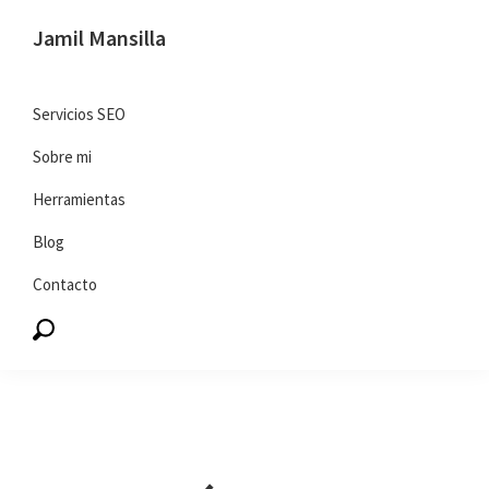
Saltar
Saltar
Jamil Mansilla
a
al
SEO
la
contenido
y
navegación
principal
Servicios SEO
marketing
principal
Sobre mi
digital
Herramientas
Blog
Contacto