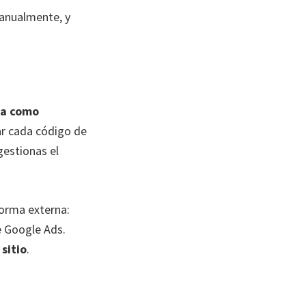
manualmente, y
úa como
tar cada código de
gestionas el
forma externa:
e Google Ads.
sitio
.