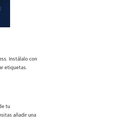
ss. Instálalo con
r etiquetas.
de tu
esitas añadir una