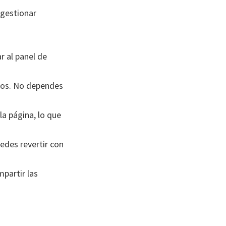
 gestionar
r al panel de
utos. No dependes
la página, lo que
edes revertir con
partir las