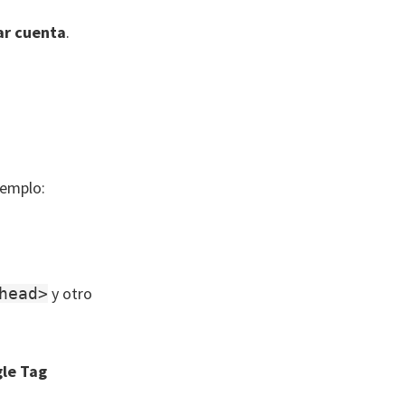
ar cuenta
.
jemplo:
y otro
head>
gle Tag