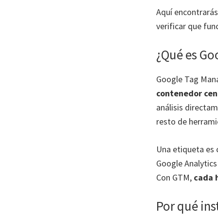
Aquí encontrarás
verificar que fu
¿Qué es Go
Google Tag Mana
contenedor cent
análisis directa
resto de herrami
Una etiqueta es 
Google Analytics 
Con GTM,
cada h
Por qué in