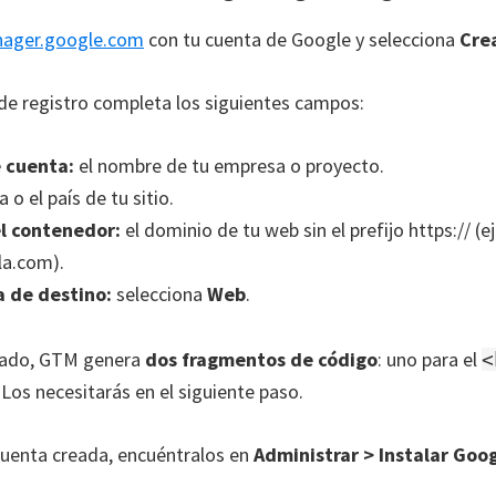
ager.google.com
con tu cuenta de Google y selecciona
Cre
 de registro completa los siguientes campos:
 cuenta:
el nombre de tu empresa o proyecto.
o el país de tu sitio.
l contenedor:
el dominio de tu web sin el prefijo https:// (e
la.com).
 de destino:
selecciona
Web
.
tado, GTM genera
dos fragmentos de código
: uno para el
<
. Los necesitarás en el siguiente paso.
 cuenta creada, encuéntralos en
Administrar > Instalar Goo