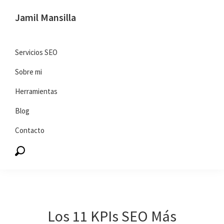
Saltar
Saltar
Jamil Mansilla
a
al
SEO
la
contenido
y
navegación
principal
Servicios SEO
marketing
principal
Sobre mi
digital
Herramientas
Blog
Contacto
Los 11 KPIs SEO Más