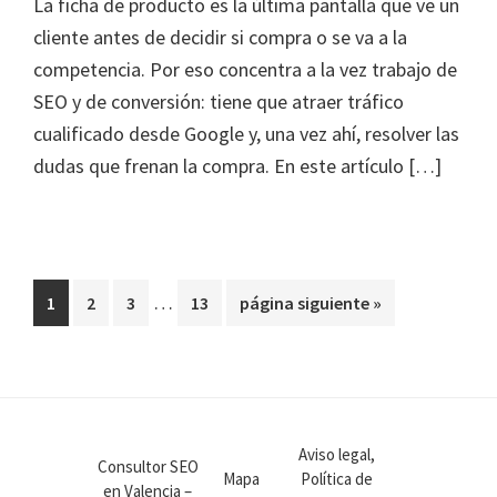
La ficha de producto es la última pantalla que ve un
cliente antes de decidir si compra o se va a la
competencia. Por eso concentra a la vez trabajo de
SEO y de conversión: tiene que atraer tráfico
cualificado desde Google y, una vez ahí, resolver las
dudas que frenan la compra. En este artículo […]
Páginas
…
Página
Página
Página
Página
Ir
1
2
3
13
página siguiente »
intermedias
a
omitidas
la
Aviso legal,
Consultor SEO
Mapa
Política de
en Valencia –