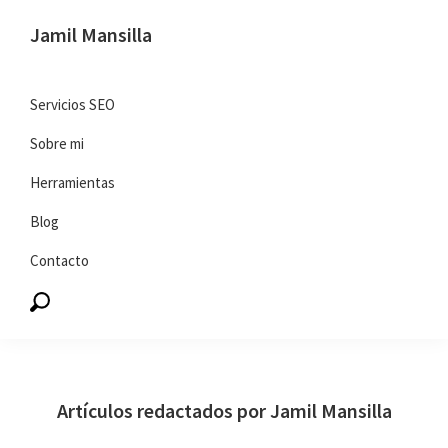
Saltar
Saltar
Jamil Mansilla
a
al
SEO
la
contenido
y
navegación
principal
Servicios SEO
marketing
principal
Sobre mi
digital
Herramientas
Blog
Contacto
Artículos redactados por Jamil Mansilla