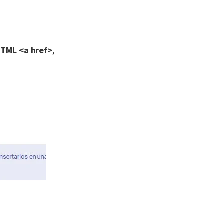
HTML <a href>
,