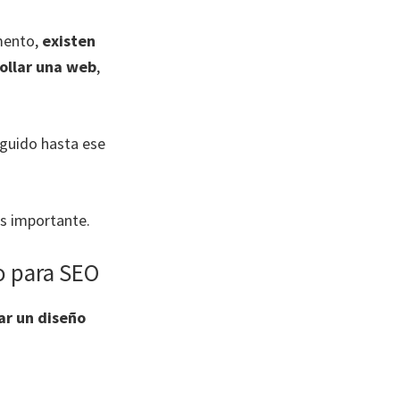
mento,
existen
ollar una web
,
eguido hasta ese
es importante.
o para SEO
ar un diseño