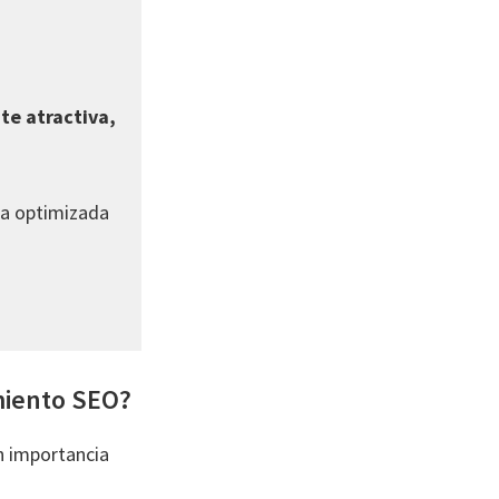
te atractiva,
ura optimizada
miento SEO?
an importancia