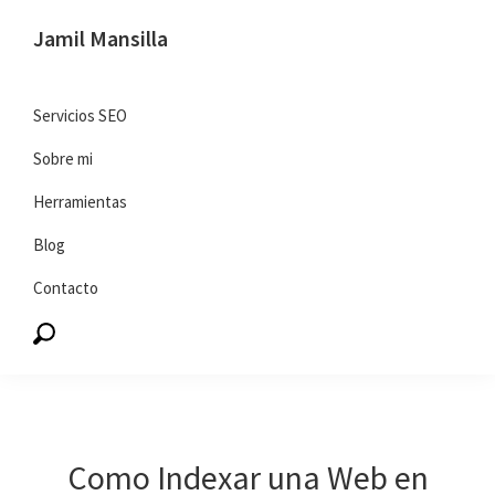
Saltar
Saltar
Jamil Mansilla
a
al
SEO
la
contenido
y
navegación
principal
Servicios SEO
marketing
principal
Sobre mi
digital
Herramientas
Blog
Contacto
Como Indexar una Web en