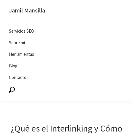
Saltar
Saltar
Jamil Mansilla
a
al
SEO
la
contenido
y
navegación
principal
Servicios SEO
marketing
principal
Sobre mi
digital
Herramientas
Blog
Contacto
¿Qué es el Interlinking y Cómo