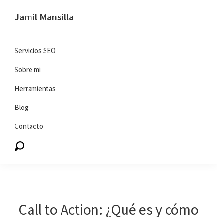
Saltar
Saltar
Jamil Mansilla
a
al
SEO
la
contenido
y
navegación
principal
Servicios SEO
marketing
principal
Sobre mi
digital
Herramientas
Blog
Contacto
Call to Action: ¿Qué es y cómo