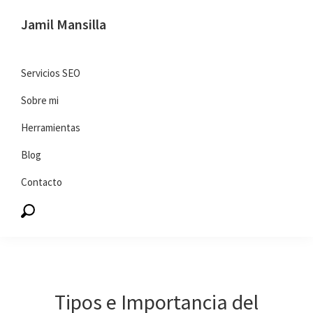
Saltar
Saltar
Jamil Mansilla
a
al
SEO
la
contenido
y
navegación
principal
Servicios SEO
marketing
principal
Sobre mi
digital
Herramientas
Blog
Contacto
Tipos e Importancia del