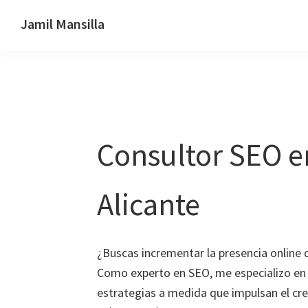
Saltar
Saltar
Jamil Mansilla
a
al
SEO
la
contenido
y
navegación
principal
marketing
principal
digital
Consultor SEO e
Alicante
¿Buscas incrementar la presencia online 
Como experto en SEO, me especializo en 
estrategias a medida que impulsan el cr