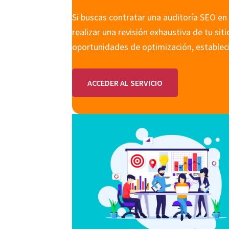
Si buscas contratar una auditoría SEO en
realizar una revisión exhaustiva de tu sit
oportunidades de optimización, estableci
ACCEDER AL SERVICIO