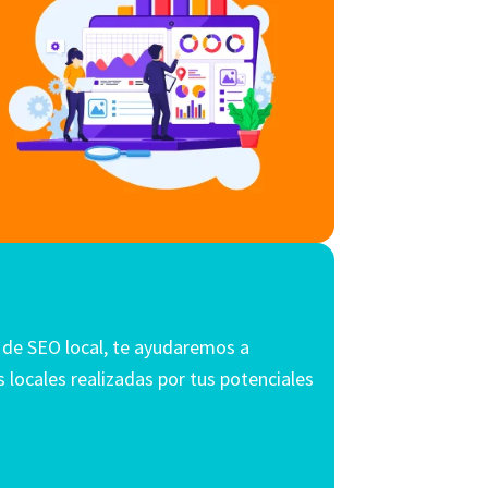
a de SEO local, te ayudaremos a
 locales realizadas por tus potenciales